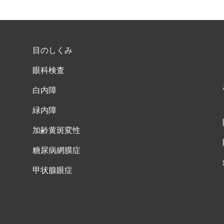
目のしくみ
眼科検査
白内障
緑内障
加齢黄斑変性
糖尿病網膜症
甲状腺眼症