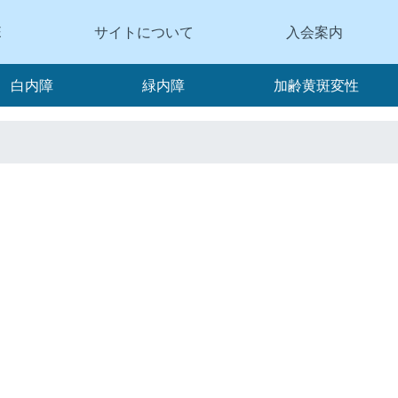
E
サイトについて
入会案内
白内障
緑内障
加齢黄斑変性