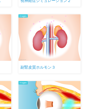
１
視神経症シミュレーション２
images
副腎皮質ホルモン３
images