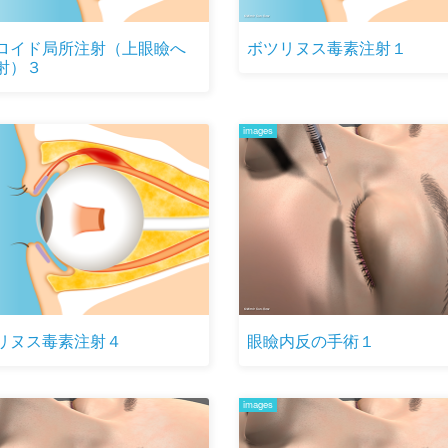
ロイド局所注射（上眼瞼へ
ボツリヌス毒素注射１
射）３
images
リヌス毒素注射４
眼瞼内反の手術１
images