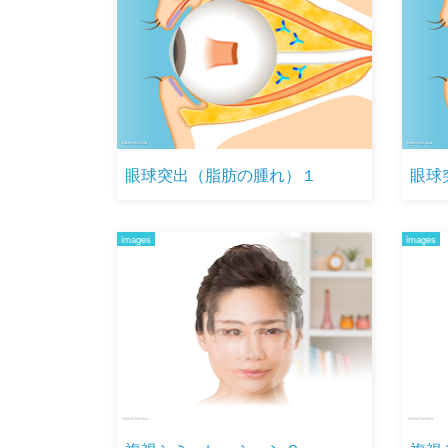
眼球突出（脂肪の腫れ）１
眼球
images
images