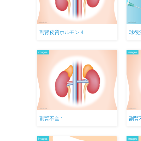
副腎皮質ホルモン４
球後
images
images
副腎不全１
副腎
images
images