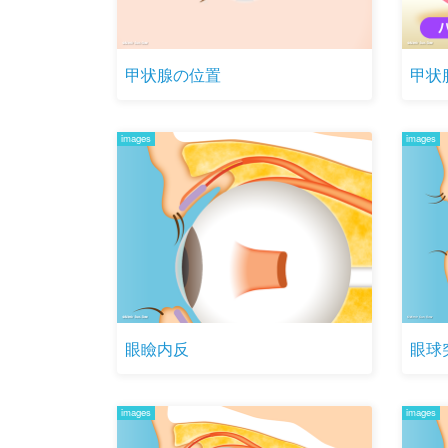
甲状腺の位置
甲状
images
images
眼瞼内反
眼球
images
images