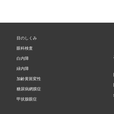
目のしくみ
眼科検査
白内障
緑内障
加齢黄斑変性
糖尿病網膜症
甲状腺眼症