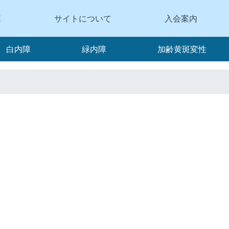
E
サイトについて
入会案内
白内障
緑内障
加齢黄斑変性