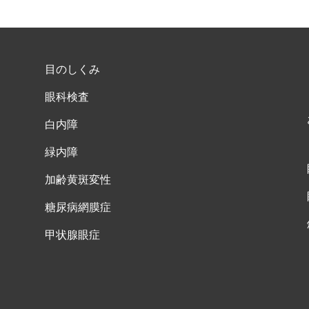
目のしくみ
眼科検査
白内障
緑内障
加齢黄斑変性
糖尿病網膜症
甲状腺眼症