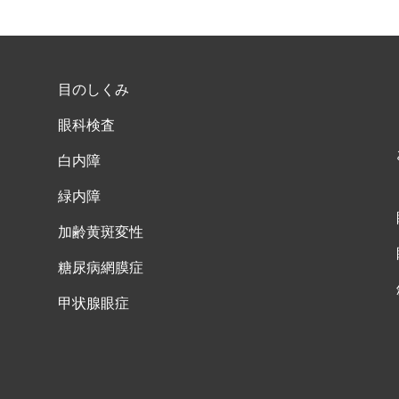
目のしくみ
眼科検査
白内障
緑内障
加齢黄斑変性
糖尿病網膜症
甲状腺眼症