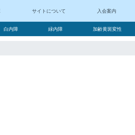
E
サイトについて
入会案内
白内障
緑内障
加齢黄斑変性