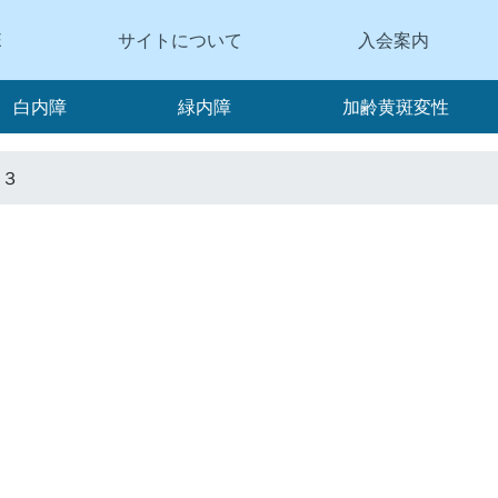
E
サイトについて
入会案内
白内障
緑内障
加齢黄斑変性
ン３