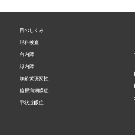
目のしくみ
眼科検査
白内障
緑内障
加齢黄斑変性
糖尿病網膜症
甲状腺眼症