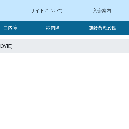
E
サイトについて
入会案内
白内障
緑内障
加齢黄斑変性
VIE]