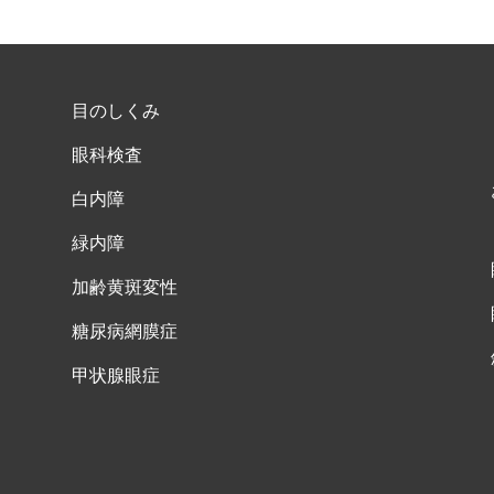
目のしくみ
眼科検査
白内障
緑内障
加齢黄斑変性
糖尿病網膜症
甲状腺眼症