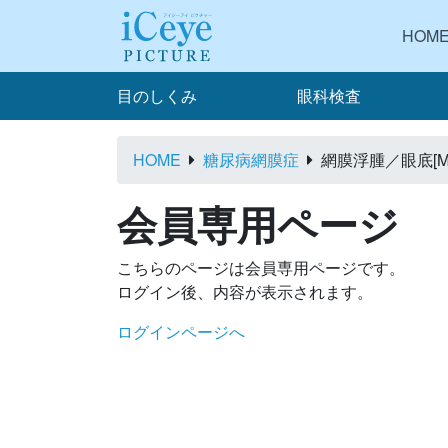
HOM
目のしくみ
眼科検査
HOME
糖尿病網膜症
網膜浮腫／眼底[MO
会員専用ページ
こちらのページは会員専用ページです。
ログイン後、内容が表示されます。
ログインページへ