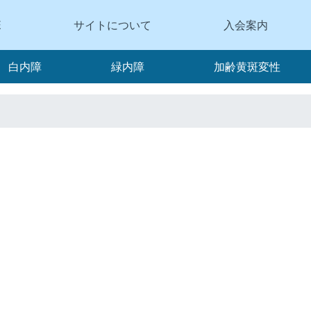
E
サイトについて
入会案内
白内障
緑内障
加齢黄斑変性