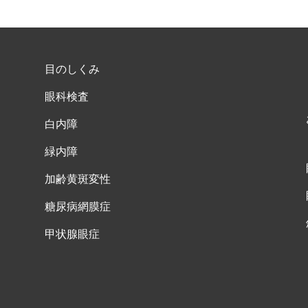
目のしくみ
眼科検査
白内障
緑内障
加齢黄斑変性
糖尿病網膜症
甲状腺眼症