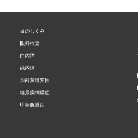
目のしくみ
眼科検査
白内障
緑内障
加齢黄斑変性
糖尿病網膜症
甲状腺眼症