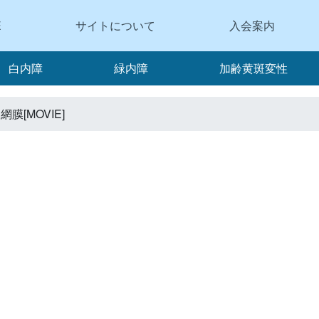
E
サイトについて
入会案内
白内障
緑内障
加齢黄斑変性
膜[MOVIE]