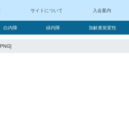
E
サイトについて
入会案内
白内障
緑内障
加齢黄斑変性
PNG]