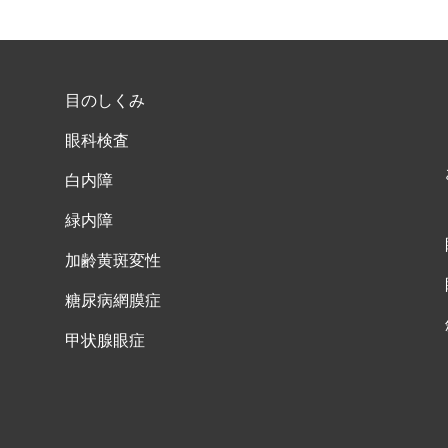
目のしくみ
眼科検査
白内障
緑内障
加齢黄斑変性
糖尿病網膜症
甲状腺眼症