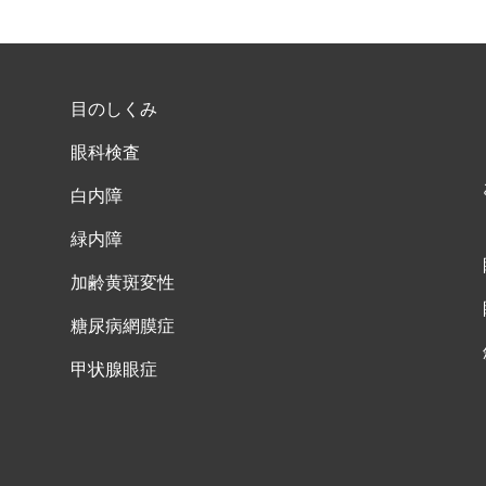
目のしくみ
眼科検査
白内障
緑内障
加齢黄斑変性
糖尿病網膜症
甲状腺眼症