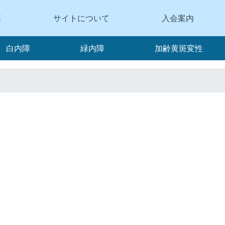
E
サイトについて
入会案内
白内障
緑内障
加齢黄斑変性