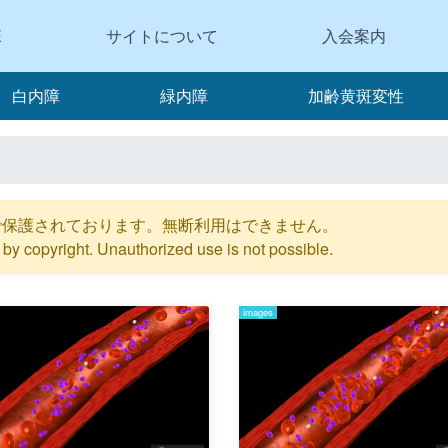
E
サイトについて
入会案内
白内障
緑内障
加齢黄斑変性
で保護されております。無断利用はできません。
by copyright. Unauthorized use is not possible.
images