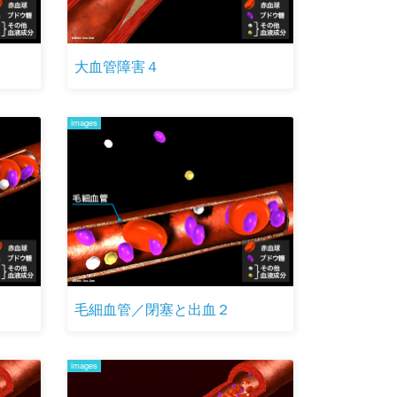
大血管障害４
images
毛細血管／閉塞と出血２
images