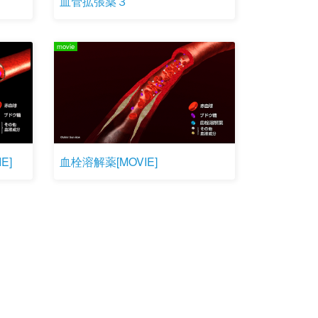
血管拡張薬３
movie
E]
血栓溶解薬[MOVIE]