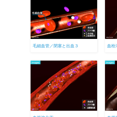
毛細血管／閉塞と出血３
血栓
images
images