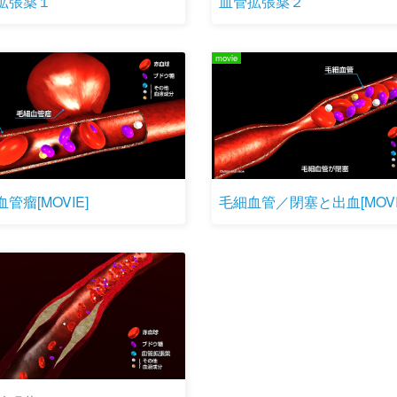
拡張薬１
血管拡張薬２
movie
管瘤[MOVIE]
毛細血管／閉塞と出血[MOVI