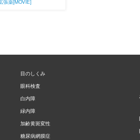
張薬[MOVIE]
目のしくみ
眼科検査
白内障
緑内障
加齢黄斑変性
糖尿病網膜症