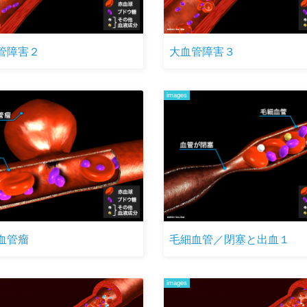
管障害２
大血管障害３
images
血管瘤
毛細血管／閉塞と出血１
images