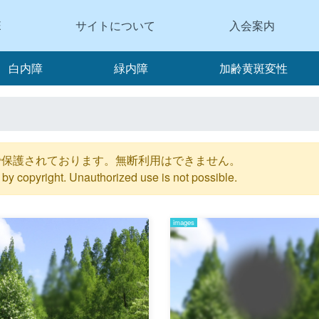
E
サイトについて
入会案内
白内障
緑内障
加齢黄斑変性
で保護されております。無断利用はできません。
by copyright. Unauthorized use is not possible.
images