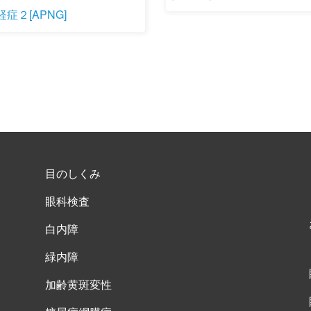
症２[APNG]
目のしくみ
眼科検査
白内障
緑内障
加齢黄斑変性