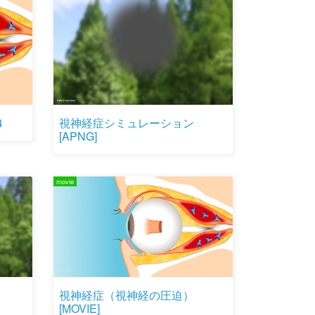
４
視神経症シミュレーション
[APNG]
movie
視神経症（視神経の圧迫）
[MOVIE]