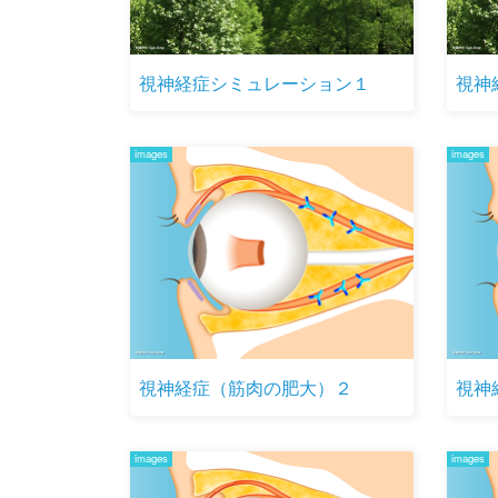
視神経症シミュレーション１
視神
images
images
視神経症（筋肉の肥大）２
視神
images
images