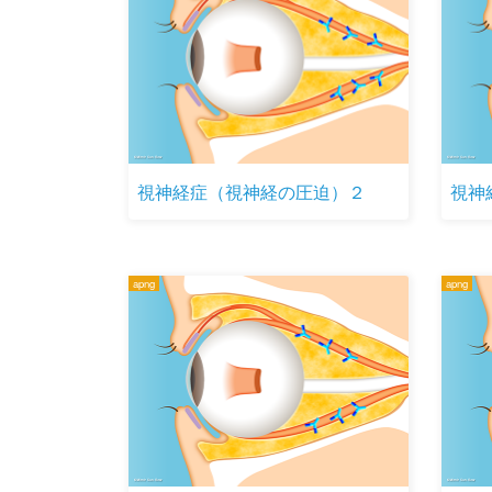
視神経症（視神経の圧迫）２
視神
apng
apng