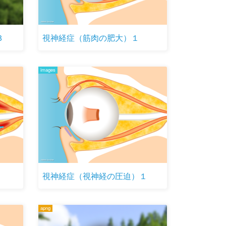
３
視神経症（筋肉の肥大）１
images
視神経症（視神経の圧迫）１
apng