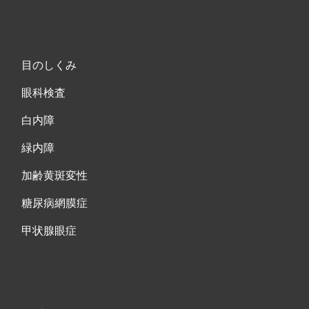
目のしくみ
眼科検査
白内障
緑内障
加齢黄斑変性
糖尿病網膜症
甲状腺眼症