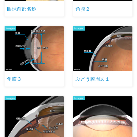
眼球前部名称
角膜２
images
images
角膜３
ぶどう膜周辺１
images
images