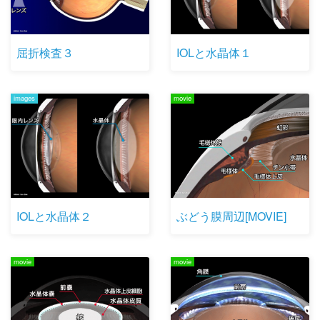
屈折検査３
IOLと水晶体１
images
movie
IOLと水晶体２
ぶどう膜周辺[MOVIE]
movie
movie