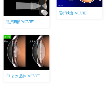
屈折検査[MOVIE]
屈折調節[MOVIE]
movie
IOLと水晶体[MOVIE]