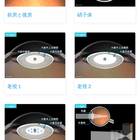
前房と後房
硝子体
images
images
老視１
老視２
images
images