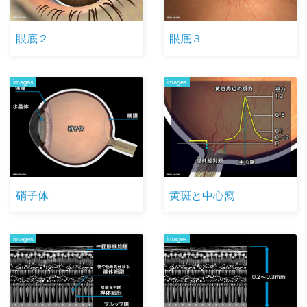
眼底２
眼底３
images
images
硝子体
黄斑と中心窩
images
images