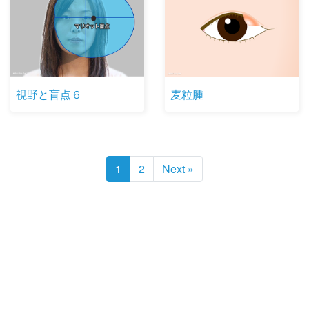
視野と盲点６
麦粒腫
1
2
Next »