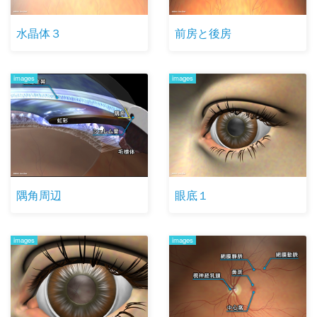
水晶体３
前房と後房
images
images
隅角周辺
眼底１
images
images