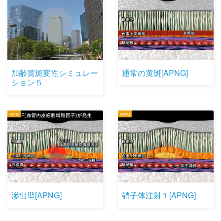
加齢黄斑変性シミュレー
通常の黄斑[APNG]
ション５
apng
apng
滲出型[APNG]
硝子体注射１[APNG]