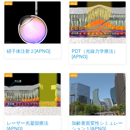
apng
apng
硝子体注射２[APNG]
PDT（光線力学療法）
[APNG]
apng
apng
レーザー光凝固療法
加齢黄斑変性シミュレー
[APNG]
ション１[APNG]