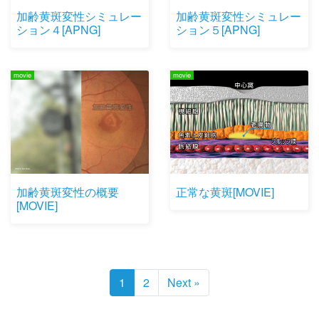
加齢黄斑変性シミュレー
加齢黄斑変性シミュレー
ション４[APNG]
ション５[APNG]
movie
movie
加齢黄斑変性の概要
正常な黄斑[MOVIE]
[MOVIE]
1
2
Next »